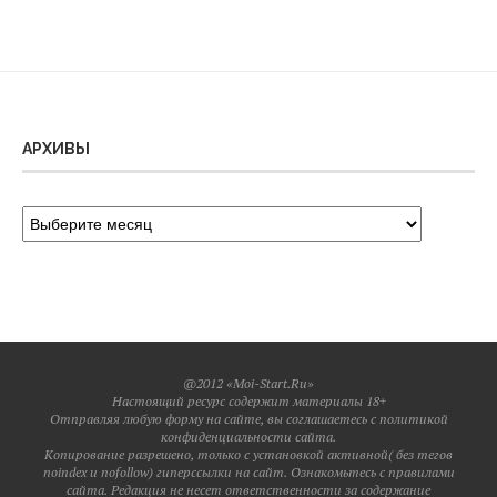
АРХИВЫ
@2012 «Moi-Start.Ru»
Настоящий ресурс содержит материалы 18+
Отправляя любую форму на сайте, вы соглашаетесь с политикой
конфиденциальности сайта.
Копирование разрешено, только с установкой активной( без тегов
noindex и nofollow) гиперссылки на сайт. Ознакомьтесь с правилами
сайта. Редакция не несет ответственности за содержание