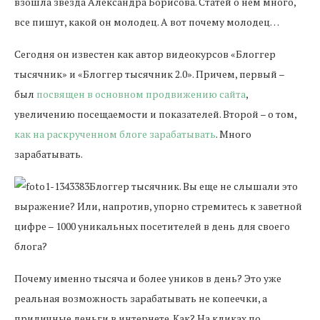
взошла звезда Александра Борисова. Статей о нем много,
все пишут, какой он молодец. А вот почему молодец…
Сегодня он известен как автор видеокурсов «Блоггер
тысячник» и «Блоггер тысячник 2.0». Причем, первый –
был
посвящен в основном продвижению сайта
,
увеличению посещаемости и показателей. Второй – о том,
как на раскрученном блоге зарабатывать
. Много
зарабатывать.
Блоггер тысячник. Вы еще не слышали это
выражение? Или, напротив, упорно стремитесь к заветной
цифре – 1000 уникальных посетителей в день для своего
блога?
Почему именно тысяча и более уников в день? Это уже
реальная возможность зарабатывать не копеечки, а
приличные деньги в интернете. Как? На кликах по