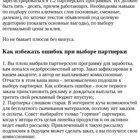
зарегистрироваться в 1-2 партнерских программах. Их должно
быть пять - десять, причем работающих. Необходимы навыки
по подбору сотен ключевых слов (основные, смежные,
далекие), по заточке текстов объявлений под целевую
аудиторию (показать основные выгоды), по выбору
оптимальной цены за клик.
Но не бывает плюсов без минуса.
Как избежать ошибок при выборе партнерки
1. Вы плохо выбрали партнерскую программу для заработка,
вам попался недобросовестный автор. Заказ зафиксирован в
вашем аккаунте, а автор не выплачивает комиссионные.
Отчасти в этом ваша вина – легкомысленно подошли к
выбору партнерки. Как избежать ошибки - после первого
заказа приостановить рекламу и дождаться выплаты, не
тратить свой рекламный бюджет впустую;
2. Партнерка слишком старая. В интернете куча возможностей
для бесплатного скачивания материалов, поэтому нет заказов
и оплаты. Совет: выбирайте только "горячие" партнерки.
когда у автора есть целая линейка продуктов и он активно
ведет емайл рассылку. Привлеченный в такую рассылку
подписчик в будущем может сделать заказ, а вы получите свои
комиссионные;