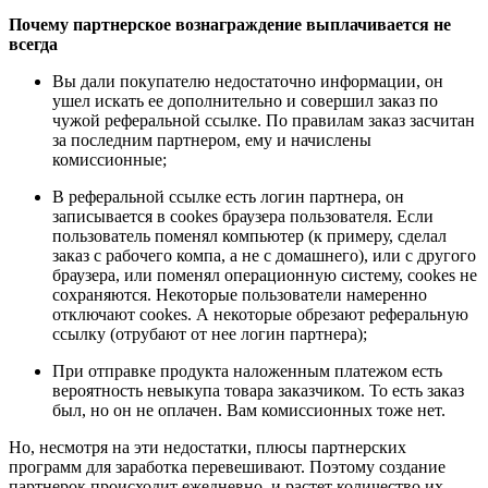
Почему партнерское вознаграждение выплачивается не
всегда
Вы дали покупателю недостаточно информации, он
ушел искать ее дополнительно и совершил заказ по
чужой реферальной ссылке. По правилам заказ засчитан
за последним партнером, ему и начислены
комиссионные;
В реферальной ссылке есть логин партнера, он
записывается в cookes браузера пользователя. Если
пользователь поменял компьютер (к примеру, сделал
заказ с рабочего компа, а не с домашнего), или с другого
браузера, или поменял операционную систему, cookes не
сохраняются. Некоторые пользователи намеренно
отключают cookes. А некоторые обрезают реферальную
ссылку (отрубают от нее логин партнера);
При отправке продукта наложенным платежом есть
вероятность невыкупа товара заказчиком. То есть заказ
был, но он не оплачен. Вам комиссионных тоже нет.
Но, несмотря на эти недостатки, плюсы партнерских
программ для заработка перевешивают. Поэтому создание
партнерок происходит ежедневно, и растет количество их