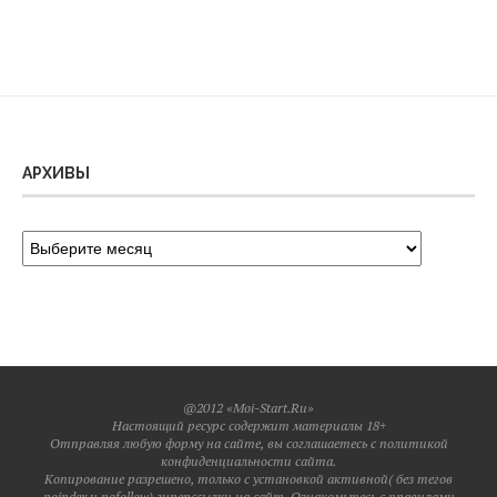
АРХИВЫ
@2012 «Moi-Start.Ru»
Настоящий ресурс содержит материалы 18+
Отправляя любую форму на сайте, вы соглашаетесь с политикой
конфиденциальности сайта.
Копирование разрешено, только с установкой активной( без тегов
noindex и nofollow) гиперссылки на сайт. Ознакомьтесь с правилами