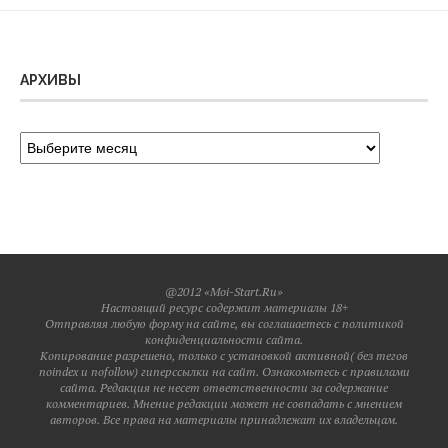
АРХИВЫ
@2012 «Moi-Start.Ru»
Настоящий ресурс содержит материалы 18+
Отправляя любую форму на сайте, вы соглашаетесь с политикой
конфиденциальности сайта.
Копирование разрешено, только с установкой активной( без тегов
noindex и nofollow) гиперссылки на сайт. Ознакомьтесь с правилами
сайта. Редакция не несет ответственности за содержание
комментариев. Мнение редакции может не совпадать с мнением
авторов. Все права на материалы принадлежат их владельцам.