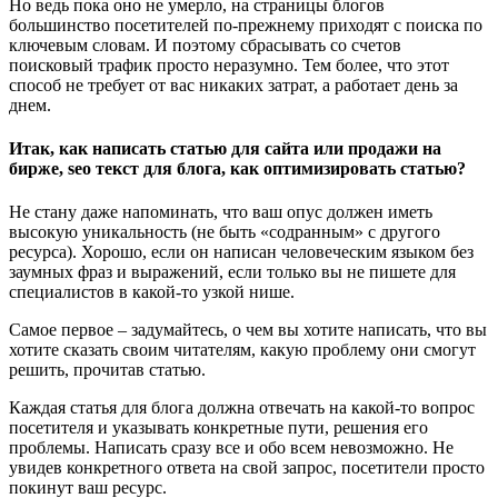
Но ведь пока оно не умерло, на страницы блогов
большинство посетителей по-прежнему приходят с поиска по
ключевым словам. И поэтому сбрасывать со счетов
поисковый трафик просто неразумно. Тем более, что этот
способ не требует от вас никаких затрат, а работает день за
днем.
Итак, как написать статью для сайта или продажи на
бирже, seo текст для блога, как оптимизировать статью?
Не стану даже напоминать, что ваш опус должен иметь
высокую уникальность (не быть «содранным» с другого
ресурса). Хорошо, если он написан человеческим языком без
заумных фраз и выражений, если только вы не пишете для
специалистов в какой-то узкой нише.
Самое первое – задумайтесь, о чем вы хотите написать, что вы
хотите сказать своим читателям, какую проблему они смогут
решить, прочитав статью.
Каждая статья для блога должна отвечать на какой-то вопрос
посетителя и указывать конкретные пути, решения его
проблемы. Написать сразу все и обо всем невозможно. Не
увидев конкретного ответа на свой запрос, посетители просто
покинут ваш ресурс.