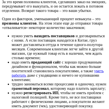
За это время половина клиентов, сделавших заказ на эмоциях,
передумывает его выкупать, и он остается лежать в потовом
отделении. Возврат такого товара – это ваши убытки.
Один из факторов, уменьшающий процент невыкупа – это
прозвоны клиентов
. На этом этапе еще до отправки товара
«отваливается» некоторое количество заказчиков;
нужно уметь
находить поставщиков
и договариваться
с ними. А если поставщик находится в Китае, груз
может доставляться оттуда в течение одного-полутора
месяцев. Современным клиентам легче зайти в другой
магазин, где нужный товар есть в наличии, чем ждать
столько времени;
надо иметь
продающий сайт
с хорошо продуманным
дизайном и функционалом, чтобы как можно больше
посетителей становились покупателями, а также
уметь
работать
даже с уходящими и ничего не купившими
клиентами;
трудно заниматься всеми процессами в одиночку, нужен
грамотный персонал
, которому надо платить зарплату;
нужно
регистрировать ИП
, чтобы не иметь проблем с
налоговой полицией. Кроме того, не все поставщики
работают с физическими лицами, а покупатели желают
иметь документ (чек), удостоверяющий покупку.