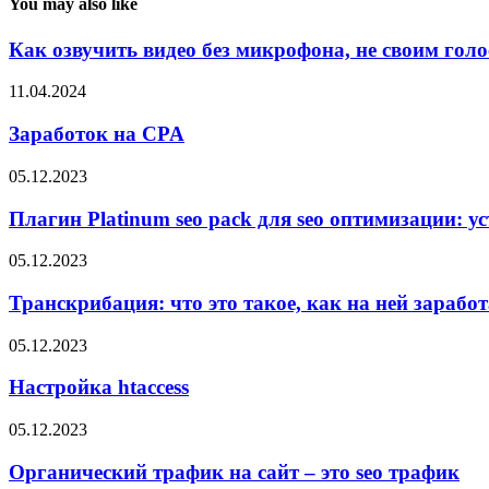
You may also like
Как озвучить видео без микрофона, не своим гол
11.04.2024
Заработок на CPA
05.12.2023
Плагин Platinum seo pack для seo оптимизации: уст
05.12.2023
Транскрибация: что это такое, как на ней заработа
05.12.2023
Настройка htaccess
05.12.2023
Органический трафик на сайт – это seo трафик