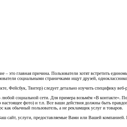
 – это главная причина. Пользователи хотят встретить едином
ьзователи социальными страничками ищут друзей, одноклассников
кте, Фейсбук, Твитер) следует детально изучить специфику веб-
в любой социальной сети. Для примера возьмём «В контакте». По
го настоящее фото) и т.п. Все ваши действия должны быть прав
рс как обычный пользователь, а не рекламщик услуг и товаров.
Ваш сайт, услуги, предоставляемые Вами или Вашей компанией.