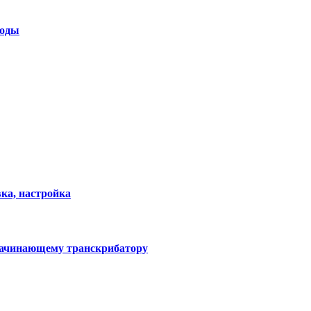
тоды
вка, настройка
ь начинающему транскрибатору