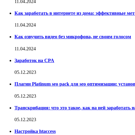
11.04.2024
Как заработать в интернете из дома: эффективные ме
11.04.2024
Как озвучить видео без микрофона, не своим голосом
11.04.2024
Заработок на CPA
05.12.2023
Плагин Platinum seo pack для seo оптимизации: устано
05.12.2023
Транскрибация: что это такое, как на ней заработат
05.12.2023
Настройка htaccess