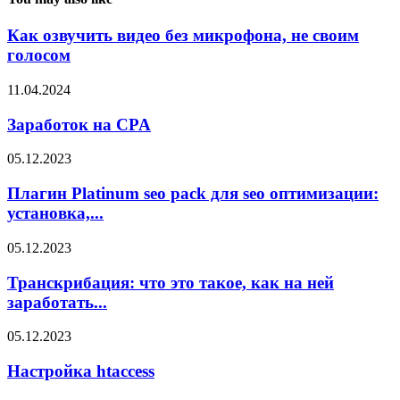
Как озвучить видео без микрофона, не своим
голосом
11.04.2024
Заработок на CPA
05.12.2023
Плагин Platinum seo pack для seo оптимизации:
установка,...
05.12.2023
Транскрибация: что это такое, как на ней
заработать...
05.12.2023
Настройка htaccess